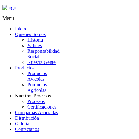
Menu
Inicio
Quienes Somos
Historia
Valores
Responsabilidad
Social
Nuestra Gente
Productos
Productos
Avícolas
Productos
Agrícolas
Nuestros Procesos
Procesos
Certificaciones
Compañias Asociadas
Distribución
Galería
Contactanos